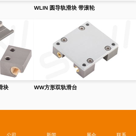
WLIN 圆导轨滑块 带滚轮
滑块
WW方形双轨滑台
公司
新闻
展会
联系