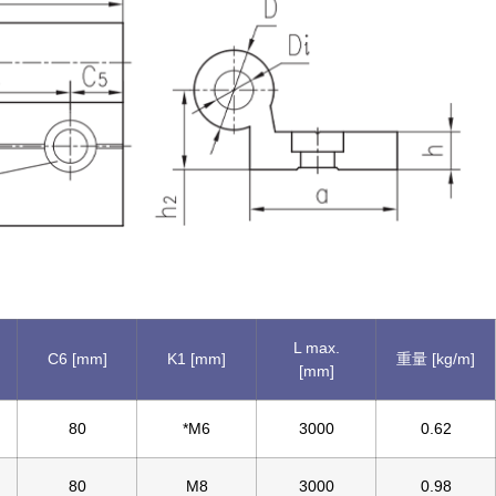
L max.
C6 [mm]
K1 [mm]
重量 [kg/m]
[mm]
80
*M6
3000
0.62
80
M8
3000
0.98