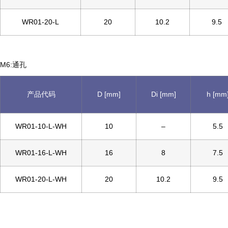
WR01-20-L
20
10.2
9.5
M6:通孔
产品代码
D [mm]
Di [mm]
h [mm
WR01-10-L-WH
10
–
5.5
WR01-16-L-WH
16
8
7.5
WR01-20-L-WH
20
10.2
9.5