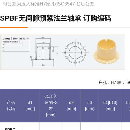
*d公差为压入标准H7座孔(ISO3547-1)后公差
SPBF无间隙预紧法兰轴承 订购编码
座孔：H7 轴：h9
d1压入
产品
d1
后的公
d2
d3
b1[h13]
b
代码
[mm]
差
[mm]
[mm]
[mm]
[mm]
SPBF-