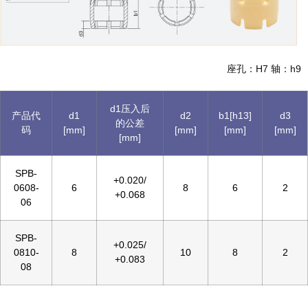
座孔：H7 轴：h9
d1压入后
产品代
d1
d2
b1[h13]
d3
的公差
码
[mm]
[mm]
[mm]
[mm]
[mm]
SPB-
+0.020/
0608-
6
8
6
2
+0.068
06
SPB-
+0.025/
0810-
8
10
8
2
+0.083
08