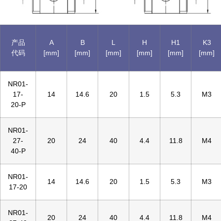
产品
A
B
L
H
H1
K3
代码
[mm]
[mm]
[mm]
[mm]
[mm]
[mm]
NR01-
17-
14
14.6
20
1.5
5.3
M3
20-P
NR01-
27-
20
24
40
4.4
11.8
M4
40-P
NR01-
14
14.6
20
1.5
5.3
M3
17-20
NR01-
20
24
40
4.4
11.8
M4