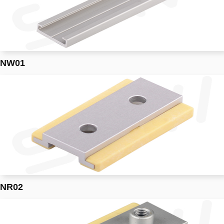
NW01
NR02