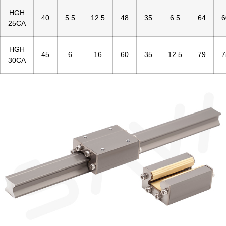
HGH
40
5.5
12.5
48
35
6.5
64
6
25CA
HGH
45
6
16
60
35
12.5
79
7
30CA