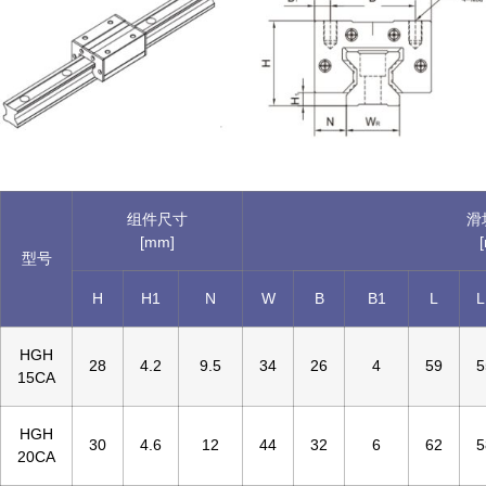
组件尺寸
滑
[mm]
型号
H
H1
N
W
B
B1
L
L
HGH
28
4.2
9.5
34
26
4
59
5
15CA
HGH
30
4.6
12
44
32
6
62
5
20CA