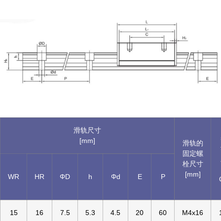
滑轨尺寸
[mm]
滑轨的
固定螺
栓尺寸
[mm]
WR
HR
ΦD
h
Φd
E
P
15
16
7.5
5.3
4.5
20
60
M4x16