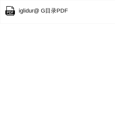
iglidur@ G目录PDF